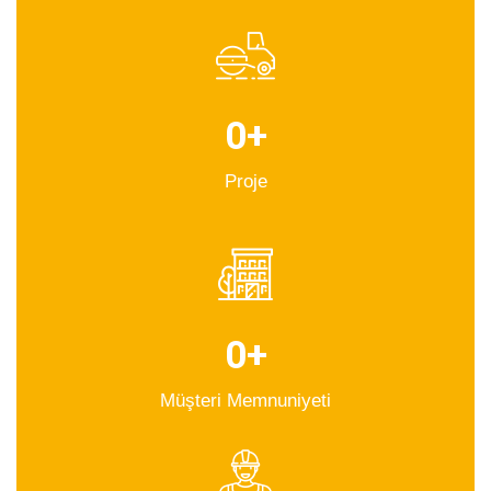
0
+
Proje
0
+
Müşteri Memnuniyeti