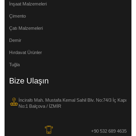
İnşaat Malzemeleri
Çimento
Çatı Malzemeleri
Demir
Hırdavat Ürünler
Tuğla
Bize Ulaşın
İnciraltı Mah. Mustafa Kemal Sahil Blv. No:74/3 İç Kapı
No:1 Balçova / İZMİR
+90 532 689 4635